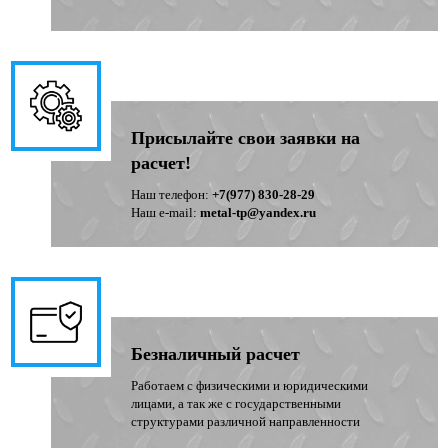
Присылайте свои заявки на
расчет!
Наш телефон:
+7(977) 830-28-29
Наш e-mail:
metal-tp@yandex.ru
Безналичный расчет
Работаем с физическими и юридическими
лицами, а так же с государственными
структурами различной направленности