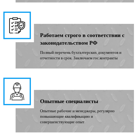
Работаем строго в соответствии с
законодательством РФ
Полный перечень бухгалтерских документов и
отчетности в срок. Заключаем гос.контракты
Опытные специалисты
Опытные рабочие и менеджеры, регулярно
повышающие квалификацию и
совершенствующие опыт